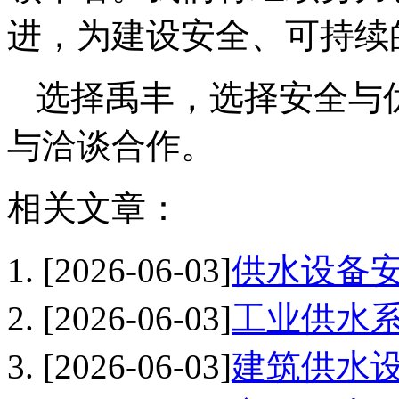
进，为建设安全、可持续
选择禹丰，选择安全与
与洽谈合作。
相关文章：
[2026-06-03]
供水设备
[2026-06-03]
工业供水
[2026-06-03]
建筑供水