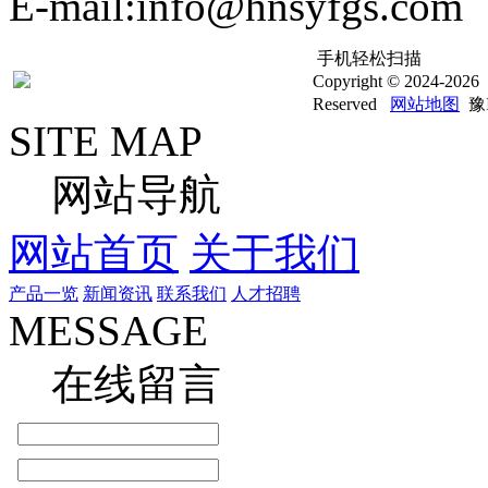
E-mail:info@hnsyfgs.com
手机轻松扫描
Copyright © 20
Reserved
网站地图
豫I
SITE MAP
网站导航
网站首页
关于我们
产品一览
新闻资讯
联系我们
人才招聘
MESSAGE
在线留言