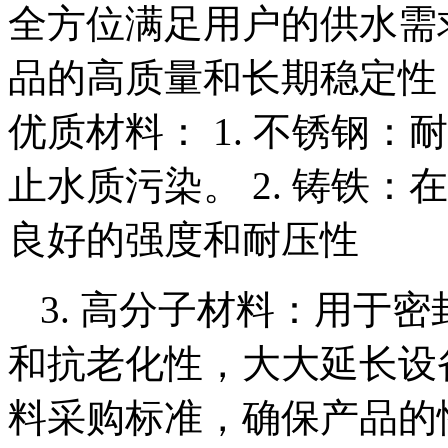
全方位满足用户的供水需
品的高质量和长期稳定性
优质材料： 1. 不锈钢
止水质污染。 2. 铸铁
良好的强度和耐压性
3. 高分子材料：用于
和抗老化性，大大延长设
料采购标准，确保产品的