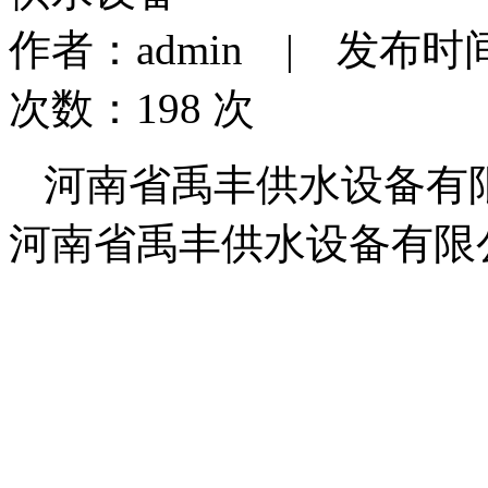
作者：admin | 发布时间：2
次数：198 次
河南省禹丰供水设备有
河南省禹丰供水设备有限