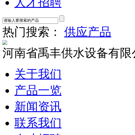
人才招聘
热门搜索：
供应产品
河南省禹丰供水设备有限
关于我们
产品一览
新闻资讯
联系我们