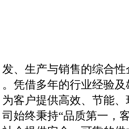
发、生产与销售的综合性
。凭借多年的行业经验及
为客户提供高效、节能、
司始终秉持“品质第一，