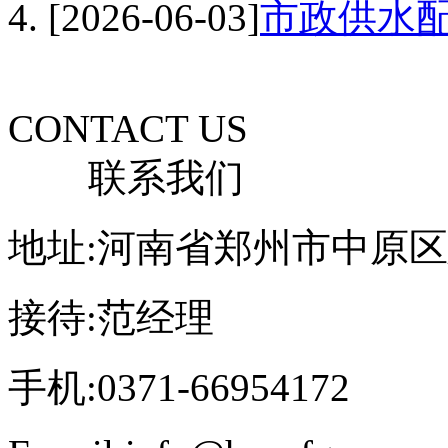
[2026-06-03]
市政供水
CONTACT US
联系我们
地址:河南省郑州市中原区
接待:范经理
手机:0371-66954172