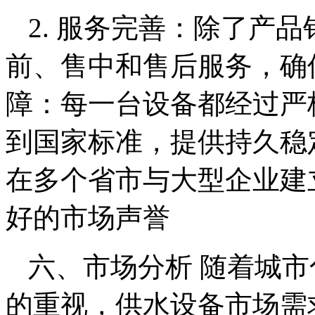
2. 服务完善：除了产
前、售中和售后服务，确保
障：每一台设备都经过严
到国家标准，提供持久稳定
在多个省市与大型企业建
好的市场声誉
六、市场分析 随着城
的重视，供水设备市场需