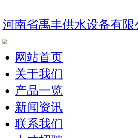
河南省禹丰供水设备有限
网站首页
关于我们
产品一览
新闻资讯
联系我们