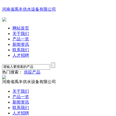
河南省禹丰供水设备有限公司
网站首页
关于我们
产品一览
新闻资讯
联系我们
人才招聘
热门搜索：
供应产品
河南省禹丰供水设备有限公司
关于我们
产品一览
新闻资讯
联系我们
人才招聘