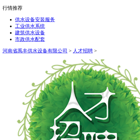
行情推荐
供水设备安装服务
工业供水系统
建筑供水设备
市政供水配套
河南省禹丰供水设备有限公司
>
人才招聘
>