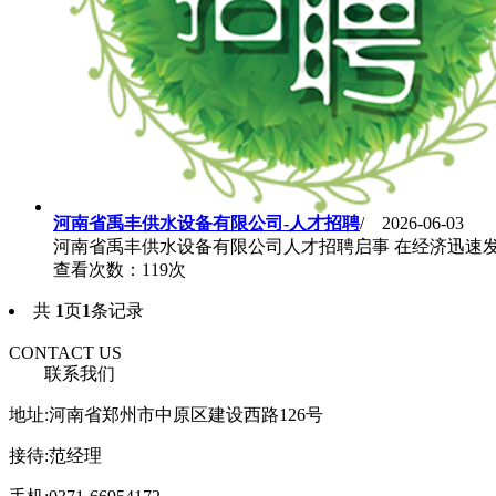
河南省禹丰供水设备有限公司-人才招聘
/ 2026-06-03
河南省禹丰供水设备有限公司人才招聘启事 在经济迅速发
查看次数：119次
共
1
页
1
条记录
CONTACT US
联系我们
地址:河南省郑州市中原区建设西路126号
接待:范经理