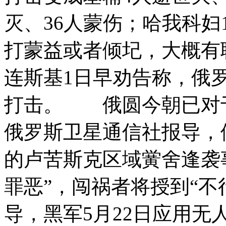
灭、36人蒙伤；哈我科妇
打蒙益或者倾圮，大概
连斯基1日早劝告称，俄
打击。 俄圆今朝已对
俄罗斯卫星通信社报导，
的卢苦斯克区域黉舍逢袭
罪恶”，闯祸者将授到“
导，黑军5月22日应用无